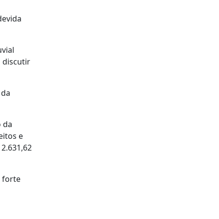
devida
vial
 discutir
 da
o da
eitos e
2.631,62
 forte