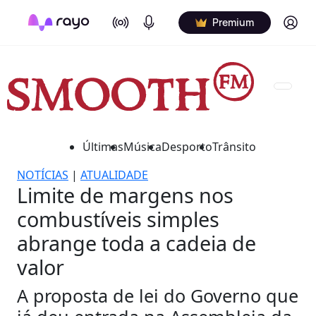
On Air
Podcasts
Log in
Premium
Últimas
Música
Desporto
Trânsito
NOTÍCIAS
|
ATUALIDADE
Limite de margens nos
combustíveis simples
abrange toda a cadeia de
valor
A proposta de lei do Governo que