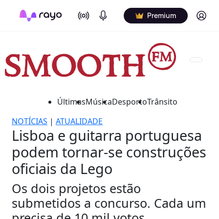
On Air
Podcasts
Log in
Premium
Últimas
Música
Desporto
Trânsito
NOTÍCIAS
|
ATUALIDADE
Lisboa e guitarra portuguesa
podem tornar-se construções
oficiais da Lego
Os dois projetos estão
submetidos a concurso. Cada um
precisa de 10 mil votos.