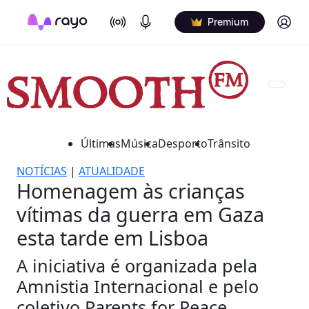
On Air
Podcasts
Log in
Premium
Últimas
Música
Desporto
Trânsito
NOTÍCIAS
|
ATUALIDADE
Homenagem às crianças
vítimas da guerra em Gaza
esta tarde em Lisboa
A iniciativa é organizada pela
Amnistia Internacional e pelo
coletivo Parents for Peace.