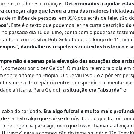
homens, mulheres e crianças.
Determinados a ajudar estas
a começar algo que levou a uma das maiores iniciativa
ares de milhões de pessoas, em 95% dos ecrãs de televisão 
pos"
. Este é o texto que podemos ler na curta descrição
do 
do no passado dia 10 de julho, conta com o poderoso teste
cantor e compositor Bob Geldof que, ao longo de 11 minut
empos", dando-lhe os respetivos contextos histórico e so
empre não é apenas pela elevação das atuações dos artis
o"
, começou por dizer Geldof. O músico relembra o dia em 
sobre a fome na Etiópia. O que viu levou-o a pôr em pers
letir sobre a discrepância entre o desperdício alimentar das
idade africana. Para Geldof,
a situação era "absurda" e
 caixa de caridade.
Era algo fulcral e muito mais profundo
a de ser feito algo que saísse de nós, tudo o que fiz foi com
to de urgência para agir, nem que fosse chamar a atenção
 Ultravox) para a composição do tema solidário 'Do They K