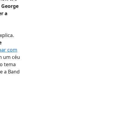
, George
er a
plica.
e
abar com
om um céu
do tema
 e a Band