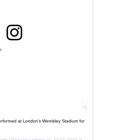
m
erformed at London’s Wembley Stadium for
tney
(@paulmccartney) on
Jul 13, 2020 at 7:19am PDT