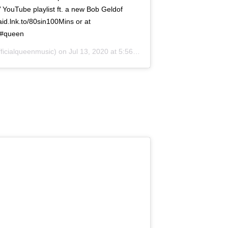
 YouTube playlist ft. a new Bob Geldof
eaid.lnk.to/80sin100Mins or at
 #queen
ficialqueenmusic) on
Jul 13, 2020 at 5:56am PDT