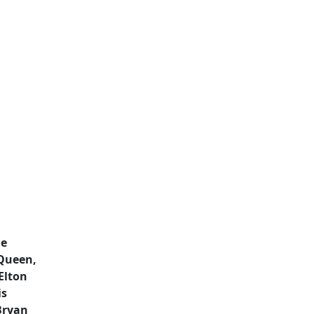
ue
Queen,
Elton
is
 Bryan