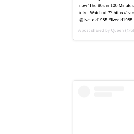
new ‘The 80s in 100 Minutes’
intro. Watch at ?? https://liv
@live_aid1985 #liveaid1985
A post shared by
Queen
(@of