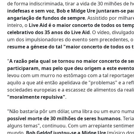
de forma indiscriminada, tirar a vida de 30 milhões de 
indefesas e sem voz
,
Bob e Midge Ure juntaram-se par
angariação de fundos de sempre
. Assistido por milh
inteiro, o
Live Aid é o maior concerto de todos os tem
celebrativo dos 35 anos do Live Aid
. O vídeo, divulga
um dos impulsionadores do evento sem precedentes, o 
resume a génese do tal "maior concerto de todos os t
"
A razão pela qual se tornou no maior concerto de s
participaram, mas pelo que deu origem a este event
levou com um murro no estômago com a tal reportagem 
aquilo a que até então apelidava de "problemas" e a ref
sociedades europeias e a escassez de alimentos da real
"moralmente repulsiva"
.
"Não bastaria pôr um dólar, uma libra ou um euro numa
possível morte de 30 milhões de seres humanos
. Teri
alguns temas", continuou. Com um arrepiante sentimen
mundo,
Bob Geldof juntou-se a Midge Ure
(músico dos