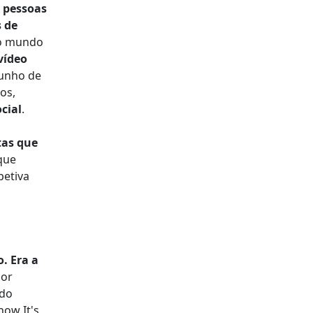
 pessoas
s de
do mundo
vídeo
munho de
os,
cial
.
tas que
que
petiva
. Era a
por
 do
now It's