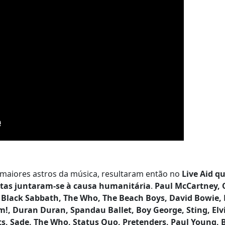
 maiores astros da música, resultaram então no
Live Aid q
stas juntaram-se à causa humanitária
.
Paul McCartney, 
, Black Sabbath, The Who, The Beach Boys, David Bowie, 
!, Duran Duran, Spandau Ballet, Boy George, Sting, Elv
raits, Sade, The Who, Status Quo, Pretenders, Paul Young,