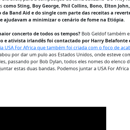
as
como Sting, Boy George, Phil Collins, Bono, Elton John
da Band Aid e do single com parte das receitas a revert
e ajudavam a minimizar o cenário de fome na Etiópia
.
maior concerto de todos os tempos?
Bob Geldof também ex
 e ativista irlandês foi contactado por Harry Belafonte 
ária USA For Africa que também foi criada com o foco de ac
acabou por dar um pulo aos Estados Unidos, onde esteve c
rles, passando por Bob Dylan, todos eles nomes do elenco 
juntar estas duas bandas. Podemos juntar a USA For Africa