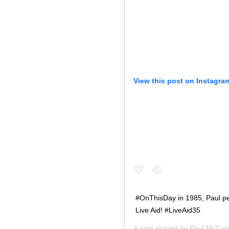
View this post on Instagra
#OnThisDay in 1985, Paul p
Live Aid! #LiveAid35
A post shared by
Paul McCar