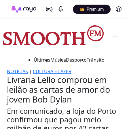
On Air
Podcasts
Log in
Premium
Últimas
Música
Desporto
Trânsito
NOTÍCIAS
|
CULTURA E LAZER
Livraria Lello comprou em
leilão as cartas de amor do
jovem Bob Dylan
Em comunicado, a loja do Porto
confirmou que pagou meio
milhão de euros por 42 cartas.