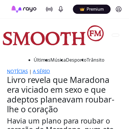
On Air
Podcasts
Log in
Premium
Últimas
Música
Desporto
Trânsito
NOTÍCIAS
|
A SÉRIO
Livro revela que Maradona
era viciado em sexo e que
adeptos planeavam roubar-
lhe o coração
Havia um plano para roubar o