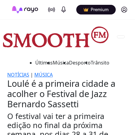
On Air
Podcasts
Log in
Premium
Últimas
Música
Desporto
Trânsito
NOTÍCIAS
|
MÚSICA
Loulé é a primeira cidade a
acolher o Festival de Jazz
Bernardo Sassetti
O festival vai ter a primeira
edição no final da próxima
semana, nos dias 28 a 31 de