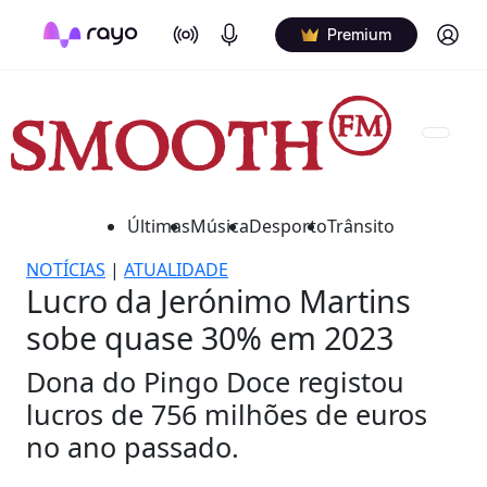
On Air
Podcasts
Log in
Premium
Últimas
Música
Desporto
Trânsito
NOTÍCIAS
|
ATUALIDADE
Lucro da Jerónimo Martins
sobe quase 30% em 2023
Dona do Pingo Doce registou
lucros de 756 milhões de euros
no ano passado.