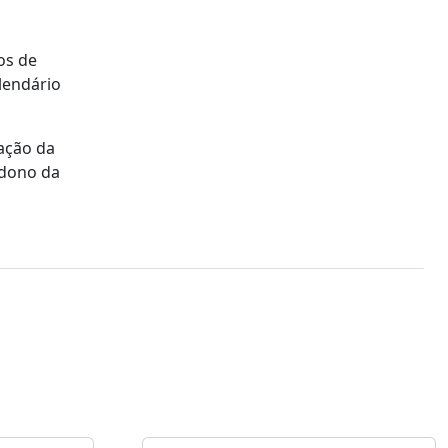
os de
lendário
zação da
 dono da