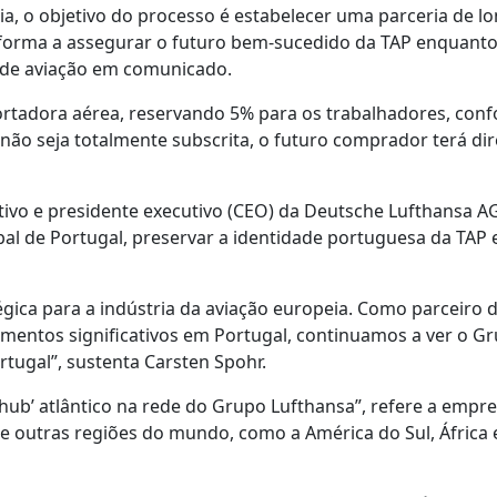
ria, o objetivo do processo é estabelecer uma parceria de l
e forma a assegurar o futuro bem-sucedido da TAP enquant
o de aviação em comunicado.
portadora aérea, reservando 5% para os trabalhadores, con
 não seja totalmente subscrita, o futuro comprador terá dir
ivo e presidente executivo (CEO) da Deutsche Lufthansa A
bal de Portugal, preservar a identidade portuguesa da TAP 
gica para a indústria da aviação europeia. Como parceiro 
timentos significativos em Portugal, continuamos a ver o G
tugal”, sustenta Carsten Spohr.
hub’ atlântico na rede do Grupo Lufthansa”, refere a empr
 e outras regiões do mundo, como a América do Sul, África 