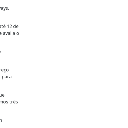
ways,
até 12 de
 avalia o
o
preço
s para
ue
imos três
m