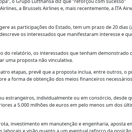
pa”, o Grupo Lufthansa diz que ”reforçou com sucesso”
rlines, a Brussels Airlines e, mais recentemente, a ITA Air
gere as participações do Estado, tem um prazo de 20 dias (
escreve os interessados que manifestaram interesse e que
ção do relatório, os interessados que tenham demonstrado 
r uma proposta não vinculativa.
atro etapas, prevê que a proposta inclua, entre outros, o 
obre a forma de obtenção dos meios financeiros necessário
u estrangeiros, individualmente ou em consórcio, desde q
eriores a 5.000 milhões de euros em pelo menos um dos últ
frota, investimento em manutenção e engenharia, aposta e
 laborais e visão quanto a um eventual reforço da posição