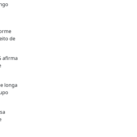
ongo
o
forme
eito de
G afirma
e
de longa
rupo
esa
e