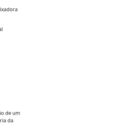
aixadora
al
ção de um
ria da