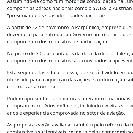
Assumindo-se como “um motor de consolidação na Euro
companhias aéreas nacionais como a SWISS, a Austrian Ai
“preservando as suas identidades nacionais”.
A partir de 22 de novembro, a Parpública, empresa que 
dezembro) para entregar ao Governo um relatório que d
cumprimento dos requisitos de participação.
No prazo de 20 dias contados da data da disponibiliza
cumprimento dos requisitos são convidados a apresenta
Esta segunda fase do processo, que será dividido em qu
oferecido para a aquisição das ações e a informação s
concretizar a compra.
Podem apresentar candidaturas operadores nacionais o
cumpram os critérios definidos, incluindo receitas sup
anos e experiência comprovada no setor da aviação.
As propostas serão avaliadas também pelo reforço da 
combustíveis sustentáveis, respeito pelos compromissos