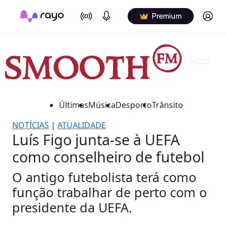
On Air
Podcasts
Log in
Premium
Últimas
Música
Desporto
Trânsito
NOTÍCIAS
|
ATUALIDADE
Luís Figo junta-se à UEFA
como conselheiro de futebol
O antigo futebolista terá como
função trabalhar de perto com o
presidente da UEFA.