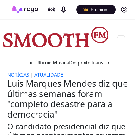
On Air
Podcasts
Log in
Premium
Últimas
Música
Desporto
Trânsito
NOTÍCIAS
|
ATUALIDADE
Luís Marques Mendes diz que
últimas semanas foram
"completo desastre para a
democracia"
O candidato presidencial diz que