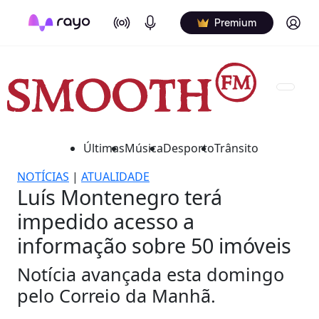
On Air
Podcasts
Log in
Premium
Últimas
Música
Desporto
Trânsito
NOTÍCIAS
|
ATUALIDADE
Luís Montenegro terá
impedido acesso a
informação sobre 50 imóveis
Notícia avançada esta domingo
pelo Correio da Manhã.