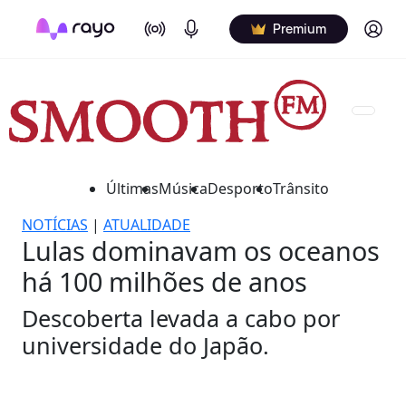
On Air
Podcasts
Log in
Premium
Últimas
Música
Desporto
Trânsito
NOTÍCIAS
|
ATUALIDADE
Lulas dominavam os oceanos
há 100 milhões de anos
Descoberta levada a cabo por
universidade do Japão.