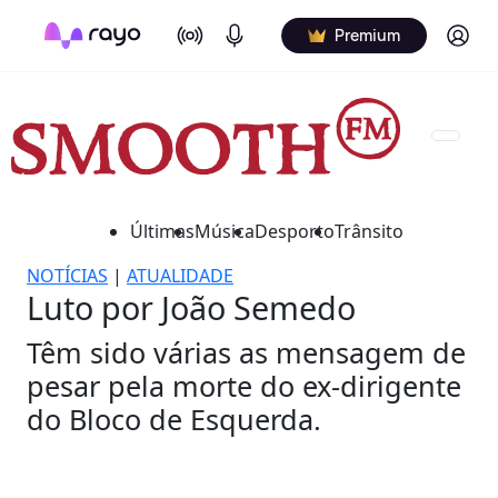
On Air
Podcasts
Log in
Premium
Últimas
Música
Desporto
Trânsito
NOTÍCIAS
|
ATUALIDADE
Luto por João Semedo
Têm sido várias as mensagem de
pesar pela morte do ex-dirigente
do Bloco de Esquerda.