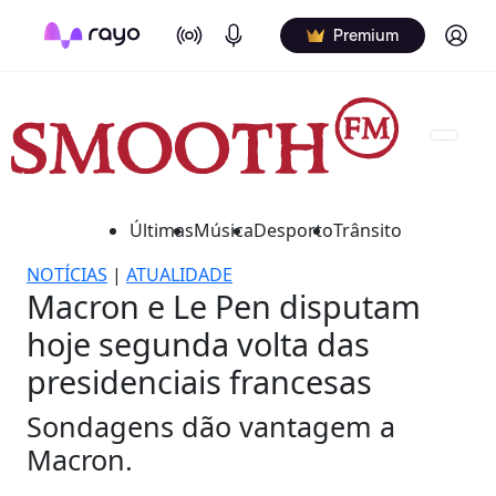
On Air
Podcasts
Log in
Premium
Últimas
Música
Desporto
Trânsito
NOTÍCIAS
|
ATUALIDADE
Macron e Le Pen disputam
hoje segunda volta das
presidenciais francesas
Sondagens dão vantagem a
Macron.