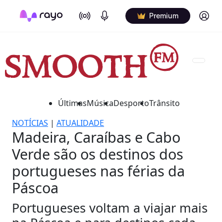
On Air
Podcasts
Log in
Premium
Últimas
Música
Desporto
Trânsito
NOTÍCIAS
|
ATUALIDADE
Madeira, Caraíbas e Cabo
Verde são os destinos dos
portugueses nas férias da
Páscoa
Portugueses voltam a viajar mais