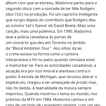
álbum com que se estreou, Madonna partiu para o
segundo disco com a vontade de ter Nile Rodgers
(dos Chic) na produção. Foi um capricho inteligente
que surgiu depois do contributo que Rodgers deu
ao icónico 'Let's Dance' de David Bowie. Mais uma
canção, mais uma polémica. Em 1990, Madonna
teve a polícia canadiana às portas de
um concerto que deu em Toronto no âmbito
da "Blond Ambition Tour". Aos olhos da lei,
o crime estava na forma como a cantora
interpretava o hit no palco quando simulava estar
a masturbar-se. Para as autoridades canadianas, a
atuação era por isso imoral e atentava contra o
pudor. A estrela de Michigan, que recusou alterar o
espetáculo, chegou a ser ameaçada de prisão mas,
não foi detida. A teatralidade da música sempre
importou. Quando mostrou o tema ao mundo, nos
prémios da MTV em 1984, Madonna cantou-o em
cima de um bolo de casamento gigante, com um véu