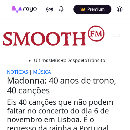
On Air
Podcasts
Log in
Premium
Últimas
Música
Desporto
Trânsito
NOTÍCIAS
|
MÚSICA
Madonna: 40 anos de trono,
40 canções
Eis 40 canções que não podem
faltar no concerto do dia 6 de
novembro em Lisboa. É o
regresso da rainha a Portugal.