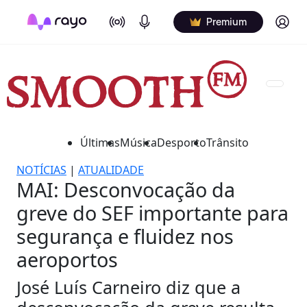
On Air
Podcasts
Log in
Premium
Últimas
Música
Desporto
Trânsito
NOTÍCIAS
|
ATUALIDADE
MAI: Desconvocação da
greve do SEF importante para
segurança e fluidez nos
aeroportos
José Luís Carneiro diz que a