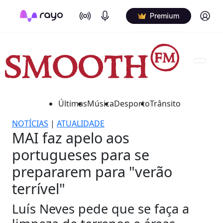
On Air
Podcasts
Log in
Premium
Últimas
Música
Desporto
Trânsito
NOTÍCIAS
|
ATUALIDADE
MAI faz apelo aos
portugueses para se
prepararem para "verão
terrível"
Luís Neves pede que se faça a