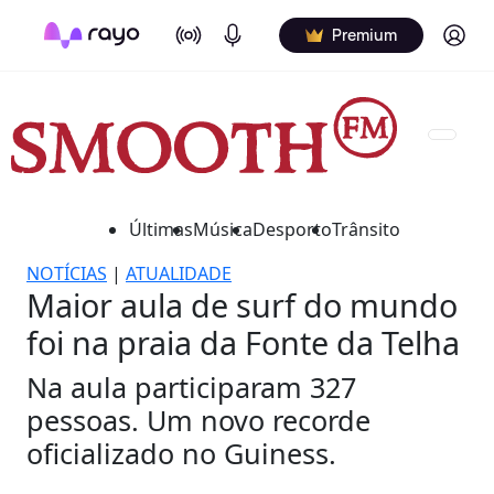
On Air
Podcasts
Log in
Premium
Últimas
Música
Desporto
Trânsito
NOTÍCIAS
|
ATUALIDADE
Maior aula de surf do mundo
foi na praia da Fonte da Telha
Na aula participaram 327
pessoas. Um novo recorde
oficializado no Guiness.