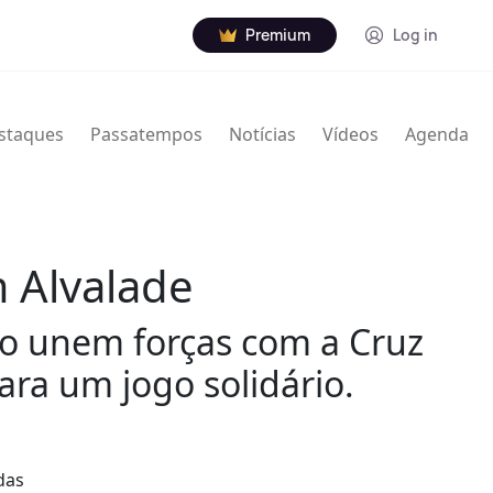
Premium
Log in
staques
Passatempos
Notícias
Vídeos
Agenda
m Alvalade
ro unem forças com a Cruz
ara um jogo solidário.
das