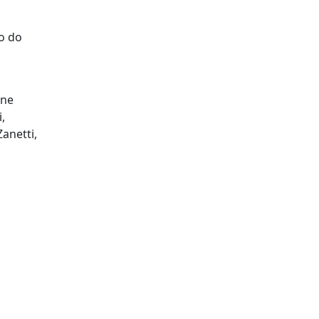
vo do
úne
,
anetti,