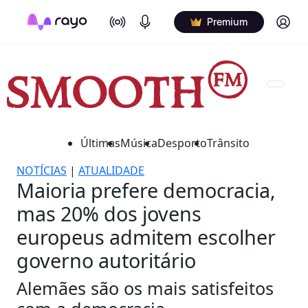
On Air
Podcasts
Log in
Premium
Últimas
Música
Desporto
Trânsito
NOTÍCIAS
|
ATUALIDADE
Maioria prefere democracia,
mas 20% dos jovens
europeus admitem escolher
governo autoritário
Alemães são os mais satisfeitos