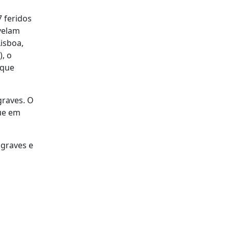
 feridos
evelam
isboa,
, o
 que
graves. O
que em
 graves e