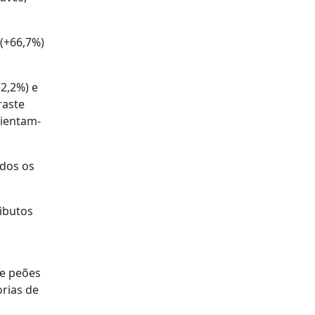
 (+66,7%)
72,2%) e
raste
lientam-
odos os
ibutos
 e peões
rias de