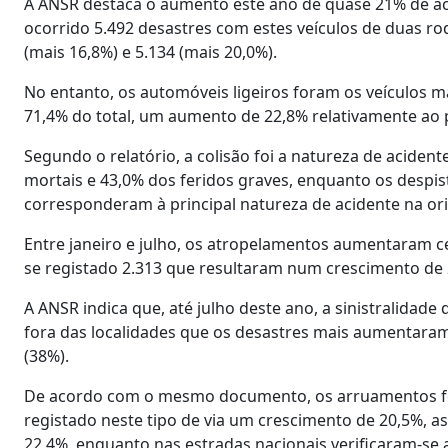
A ANSR destaca o aumento este ano de quase 21% de a
ocorrido 5.492 desastres com estes veículos de duas ro
(mais 16,8%) e 5.134 (mais 20,0%).
No entanto, os automóveis ligeiros foram os veículos m
71,4% do total, um aumento de 22,8% relativamente ao
Segundo o relatório, a colisão foi a natureza de aciden
mortais e 43,0% dos feridos graves, enquanto os despis
corresponderam à principal natureza de acidente na ori
Entre janeiro e julho, os atropelamentos aumentaram 
se registado 2.313 que resultaram num crescimento de 2
A ANSR indica que, até julho deste ano, a sinistralidad
fora das localidades que os desastres mais aumentaram
(38%).
De acordo com o mesmo documento, os arruamentos for
registado neste tipo de via um crescimento de 20,5%, a
22,4%, enquanto nas estradas nacionais verificaram-se 