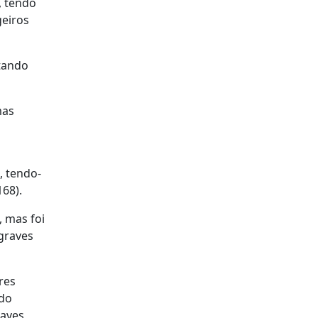
, tendo
geiros
ntando
mas
, tendo-
168).
, mas foi
graves
res
ido
aves,