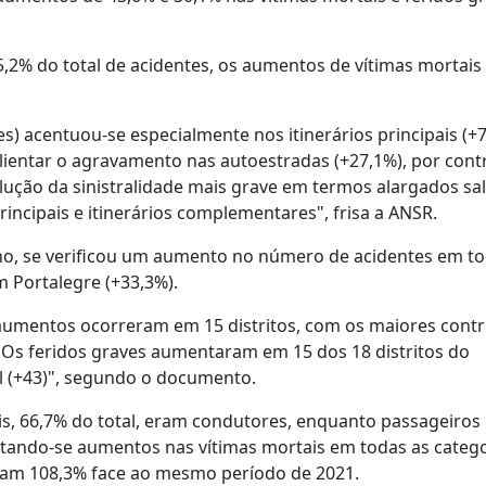
 5,2% do total de acidentes, os aumentos de vítimas mortais
es) acentuou-se especialmente nos itinerários principais (+
lientar o agravamento nas autoestradas (+27,1%), por cont
ção da sinistralidade mais grave em termos alargados sa
rincipais e itinerários complementares", frisa a ANSR.
ulho, se verificou um aumento no número de acidentes em t
 Portalegre (+33,3%).
 aumentos ocorreram em 15 distritos, com os maiores contr
. Os feridos graves aumentaram em 15 dos 18 distritos do
 (+43)", segundo o documento.
s, 66,7% do total, eram condutores, enquanto passageiros
tando-se aumentos nas vítimas mortais em todas as catego
iram 108,3% face ao mesmo período de 2021.