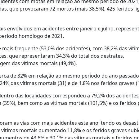
cidentes com motas em relação ao mesmo período de 2021
das, que provocaram 72 mortos (mais 38,5%), 425 feridos li
ais envolvidos em acidentes entre janeiro e julho, represe
 período homólogo de 2021.
te mais frequente (53,0% dos acidentes), com 38,2% das víti
tes, que representaram 34,3% do total dos destrates,
gem das vítimas mortais (49,4%).
cerca de 32% em relação ao mesmo período do ano passado
4% das vítimas mortais (31) e de 1,8% nos feridos graves (
e dentro das localidades correspondeu a 79,2% dos acidentes
 (35%), bem como as vítimas mortais (101,5%) e os feridos 
am as vias com mais acidentes este ano, tendo os desast
s vítimas mortais aumentado 11,8% e os feridos graves sub
aumentos de 43,6% e 30,1% nas vítimas mortais e feridos gr