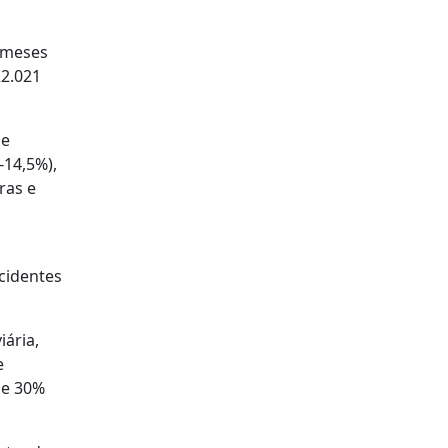
e meses
22.021
de
-14,5%),
ras e
cidentes
iária,
e
de 30%