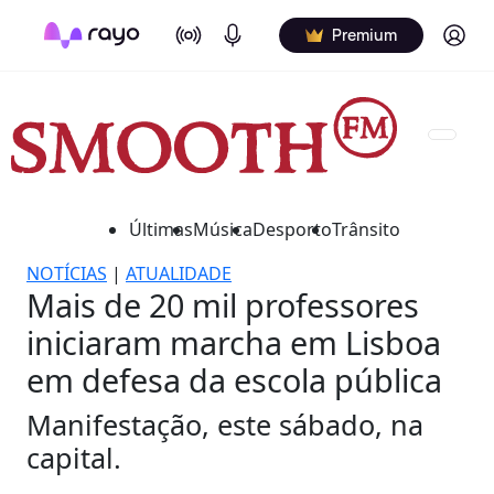
On Air
Podcasts
Log in
Premium
Últimas
Música
Desporto
Trânsito
NOTÍCIAS
|
ATUALIDADE
Mais de 20 mil professores
iniciaram marcha em Lisboa
em defesa da escola pública
Manifestação, este sábado, na
capital.