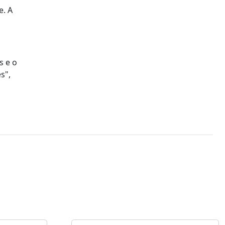
e. A
s e o
s",