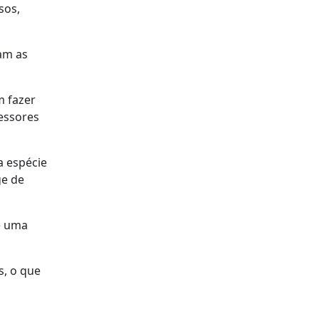
sos,
uam as
m fazer
fessores
a espécie
ge de
é uma
s, o que