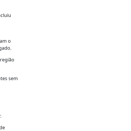
cluiu
ram o
lgado.
 região
ntes sem
.
 de