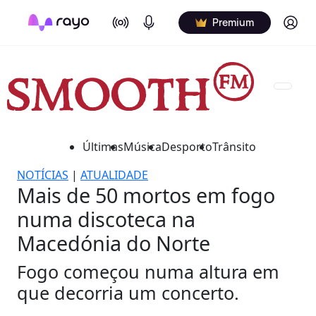
On Air
Podcasts
Log in
Premium
Últimas
Música
Desporto
Trânsito
NOTÍCIAS
|
ATUALIDADE
Mais de 50 mortos em fogo
numa discoteca na
Macedónia do Norte
Fogo começou numa altura em
que decorria um concerto.