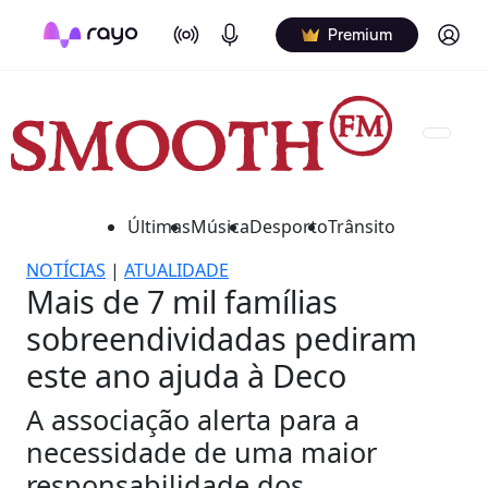
On Air
Podcasts
Log in
Premium
Últimas
Música
Desporto
Trânsito
NOTÍCIAS
|
ATUALIDADE
Mais de 7 mil famílias
sobreendividadas pediram
este ano ajuda à Deco
A associação alerta para a
necessidade de uma maior
responsabilidade dos