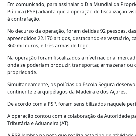
Em comunicado, para assinalar o Dia Mundial da Propri
Pública (PSP) adianta que a operação de fiscalização vi
à contrafação.
No decurso da operação, foram detidas 92 pessoas, das 
apreendidos 22.170 artigos, destacando-se vestuário, c
360 mil euros, e três armas de fogo.
Na operação foram fiscalizados a nível nacional mercad
onde se poderiam produzir, transportar, armazenar ou co
propriedade.
Simultaneamente, os polícias da Escola Segura desenvo
continente e arquipélagos da Madeira e dos Açores.
De acordo com a PSP, foram sensibilizados naquele perío
A operação contou com a colaboração da Autoridade pa
Tributária e Aduaneira (AT).
A PSP lembra na nota que realiza este tipo de atividade