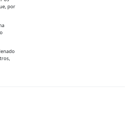
ue, por
na
do
rdenado
tros,