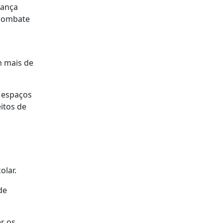
rança
 combate
m mais de
s espaços
itos de
olar.
de
er os