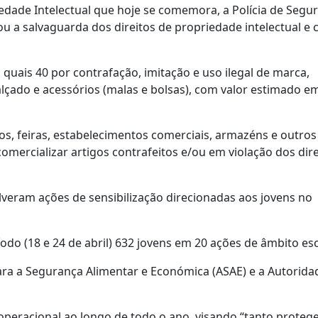
edade Intelectual que hoje se comemora, a Polícia de Segu
sou a salvaguarda dos direitos de propriedade intelectual e
quais 40 por contrafação, imitação e uso ilegal de marca,
alçado e acessórios (malas e bolsas), com valor estimado e
os, feiras, estabelecimentos comerciais, armazéns e outro
mercializar artigos contrafeitos e/ou em violação dos dire
lveram ações de sensibilização direcionadas aos jovens no
do (18 e 24 de abril) 632 jovens em 20 ações de âmbito esc
ra a Segurança Alimentar e Económica (ASAE) e a Autorida
 operacional ao longo de todo o ano, visando “tanto proteg