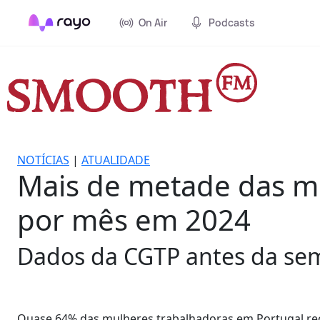
On Air
Podcasts
NOTÍCIAS
|
ATUALIDADE
Mais de metade das mu
por mês em 2024
Dados da CGTP antes da sem
Quase 64% das mulheres trabalhadoras em Portugal re