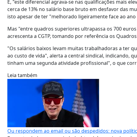
E, "este diferencial agrava-se nas qualificações mais e
cerca de 13% no salário base bruto em desfavor das mu
isto apesar de ter "melhorado ligeiramente face ao ano 
Mas "entre quadros superiores ultrapassa os 700 euros 
acrescenta a CGTP, tomando por referência os Quadros 
"Os salários baixos levam muitas trabalhadoras a ter q
ao custo de vida", alerta a central sindical, indicando, 
tinham uma segunda atividade profissional", o que cor
Leia também
Ou respondem ao email ou são despedidos: nova polític