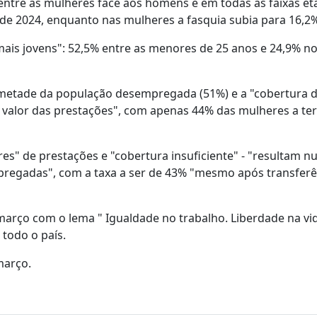
ntre as mulheres face aos homens e em todas as faixas etá
e 2024, enquanto nas mulheres a fasquia subia para 16,2%
mais jovens": 52,5% entre as menores de 25 anos e 24,9% n
e metade da população desempregada (51%) e a "cobertura 
valor das prestações", com apenas 44% das mulheres a te
res" de prestações e "cobertura insuficiente" - "resultam 
pregadas", com a taxa a ser de 43% "mesmo após transferê
março com o lema " Igualdade no trabalho. Liberdade na vi
 todo o país.
março.