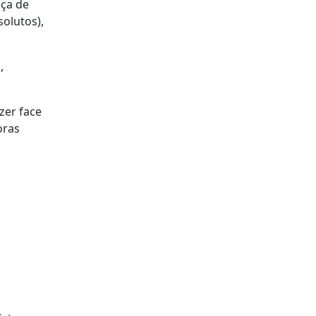
nça de
olutos),
,
zer face
oras