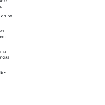
rias:
.
o grupo
das
rem
numa
ncias
da –