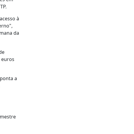
TP.
 acesso à
erno",
emana da
de
 euros
aponta a
.
imestre