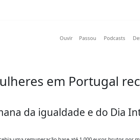
Ouvir
Passou
Podcasts
De
lheres em Portugal rec
ana da igualdade e do Dia Int
cebia uma remuneração base até 1.000 euros brutos por 