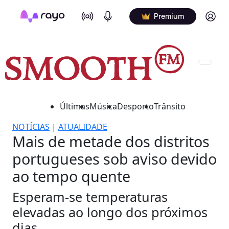
On Air
Podcasts
Log in
Premium
Últimas
Música
Desporto
Trânsito
NOTÍCIAS
|
ATUALIDADE
Mais de metade dos distritos
portugueses sob aviso devido
ao tempo quente
Esperam-se temperaturas
elevadas ao longo dos próximos
dias.