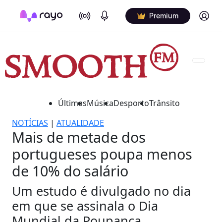
On Air
Podcasts
Log in
Premium
Últimas
Música
Desporto
Trânsito
NOTÍCIAS
|
ATUALIDADE
Mais de metade dos
portugueses poupa menos
de 10% do salário
Um estudo é divulgado no dia
em que se assinala o Dia
Mundial da Poupança.