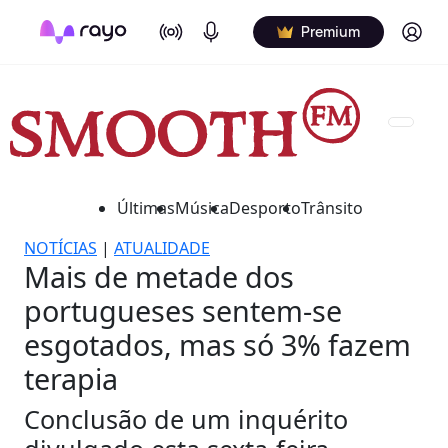
On Air
Podcasts
Log in
Premium
Últimas
Música
Desporto
Trânsito
NOTÍCIAS
|
ATUALIDADE
Mais de metade dos
portugueses sentem-se
esgotados, mas só 3% fazem
terapia
Conclusão de um inquérito