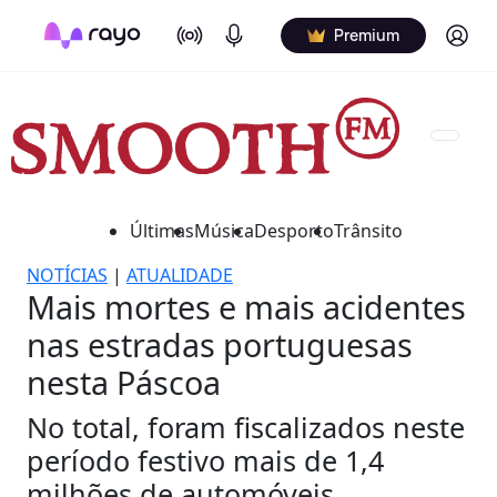
On Air
Podcasts
Log in
Premium
Últimas
Música
Desporto
Trânsito
NOTÍCIAS
|
ATUALIDADE
Mais mortes e mais acidentes
nas estradas portuguesas
nesta Páscoa
No total, foram fiscalizados neste
período festivo mais de 1,4
milhões de automóveis