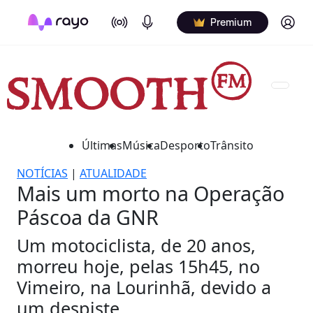
On Air
Podcasts
Log in
Premium
Últimas
Música
Desporto
Trânsito
NOTÍCIAS
|
ATUALIDADE
Mais um morto na Operação
Páscoa da GNR
Um motociclista, de 20 anos,
morreu hoje, pelas 15h45, no
Vimeiro, na Lourinhã, devido a
um despiste.