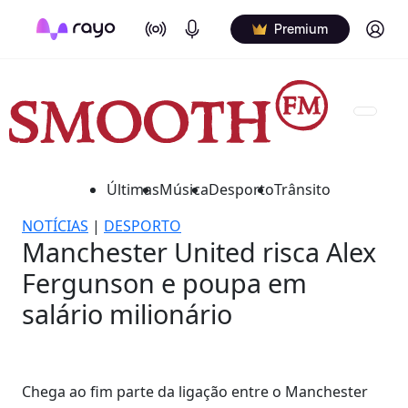
On Air
Podcasts
Log in
Premium
Últimas
Música
Desporto
Trânsito
NOTÍCIAS
|
DESPORTO
Manchester United risca Alex
Fergunson e poupa em
salário milionário
Chega ao fim parte da ligação entre o Manchester