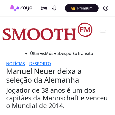
On Air
Podcasts
Log in
Premium
Últimas
Música
Desporto
Trânsito
NOTÍCIAS
|
DESPORTO
Manuel Neuer deixa a
seleção da Alemanha
Jogador de 38 anos é um dos
capitães da Mannschaft e venceu
o Mundial de 2014.