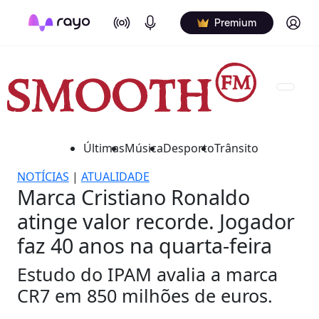
On Air
Podcasts
Log in
Premium
Últimas
Música
Desporto
Trânsito
NOTÍCIAS
|
ATUALIDADE
Marca Cristiano Ronaldo
atinge valor recorde. Jogador
faz 40 anos na quarta-feira
Estudo do IPAM avalia a marca
CR7 em 850 milhões de euros.