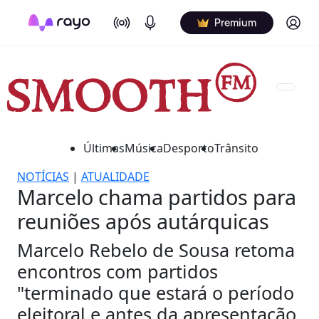
On Air
Podcasts
Log in
Premium
Últimas
Música
Desporto
Trânsito
NOTÍCIAS
|
ATUALIDADE
Marcelo chama partidos para
reuniões após autárquicas
Marcelo Rebelo de Sousa retoma
encontros com partidos
"terminado que estará o período
eleitoral e antes da apresentação