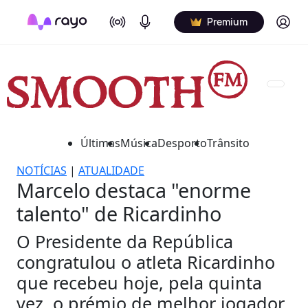
On Air
Podcasts
Log in
Premium
Últimas
Música
Desporto
Trânsito
NOTÍCIAS
|
ATUALIDADE
Marcelo destaca "enorme
talento" de Ricardinho
O Presidente da República
congratulou o atleta Ricardinho
que recebeu hoje, pela quinta
vez, o prémio de melhor jogador