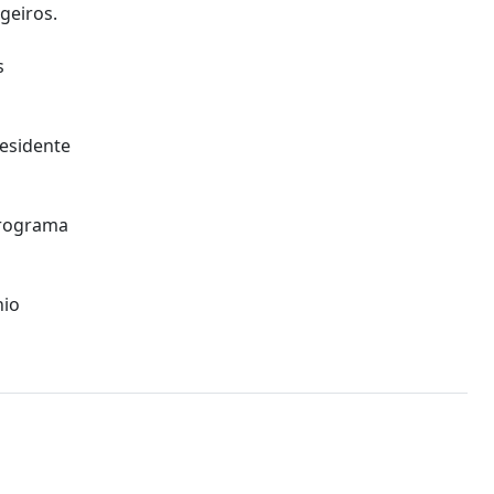
geiros.
s
esidente
programa
nio