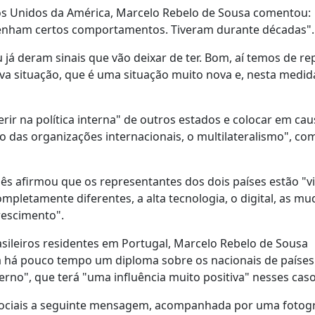
dos Unidos da América, Marcelo Rebelo de Sousa comentou:
 tenham certos comportamentos. Tiveram durante décadas".
ou já deram sinais que vão deixar de ter. Bom, aí temos de r
a situação, que é uma situação muito nova e, nesta medid
r na política interna" de outros estados e colocar em cau
so das organizações internacionais, o multilateralismo", co
uês afirmou que os representantes dos dois países estão "v
pletamente diferentes, a alta tecnologia, o digital, as m
rescimento".
sileiros residentes em Portugal, Marcelo Rebelo de Sousa
ra há pouco tempo um diploma sobre os nacionais de países
rno", que terá "uma influência muito positiva" nesses caso
s sociais a seguinte mensagem, acompanhada por uma fotogr