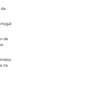
 da
ortugal
do de
ma
Unidos
so no