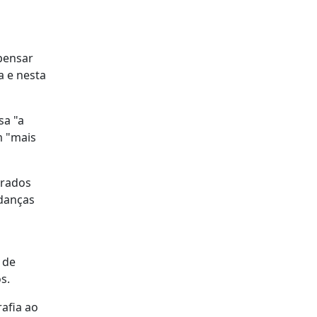
epensar
a e nesta
sa "a
m "mais
irados
udanças
 de
s.
afia ao