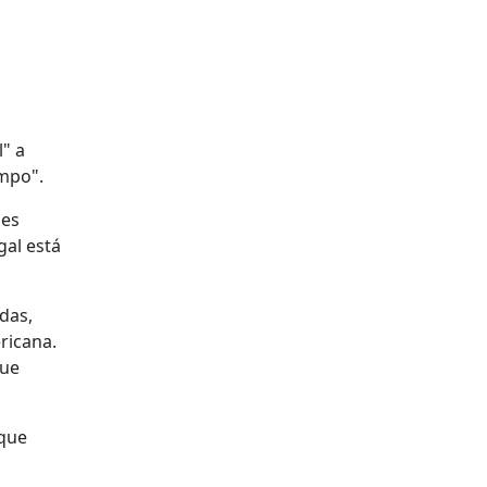
" a
empo".
ões
gal está
das,
ricana.
que
 que