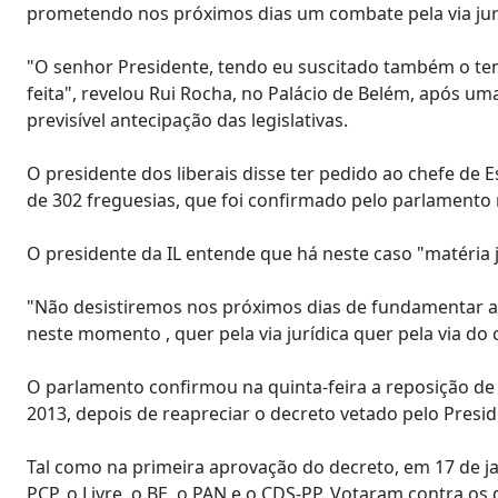
prometendo nos próximos dias um combate pela via juríd
"O senhor Presidente, tendo eu suscitado também o te
feita", revelou Rui Rocha, no Palácio de Belém, após um
previsível antecipação das legislativas.
O presidente dos liberais disse ter pedido ao chefe de
de 302 freguesias, que foi confirmado pelo parlamento 
O presidente da IL entende que há neste caso "matéria j
"Não desistiremos nos próximos dias de fundamentar a
neste momento , quer pela via jurídica quer pela via do 
O parlamento confirmou na quinta-feira a reposição de
2013, depois de reapreciar o decreto vetado pelo Presid
Tal como na primeira aprovação do decreto, em 17 de ja
PCP, o Livre, o BE, o PAN e o CDS-PP. Votaram contra os