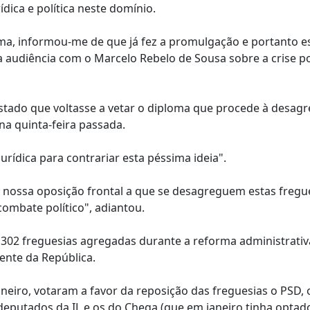
ica e política neste domínio.
ma, informou-me de que já fez a promulgação e portanto e
a audiência com o Marcelo Rebelo de Sousa sobre a crise pol
 Estado que voltasse a vetar o diploma que procede à desag
na quinta-feira passada.
urídica para contrariar esta péssima ideia".
 nossa oposição frontal a que se desagreguem estas fregu
combate político", adiantou.
 302 freguesias agregadas durante a reforma administrativ
ente da República.
neiro, votaram a favor da reposição das freguesias o PSD, o
 deputados da IL e os do Chega (que em janeiro tinha optad