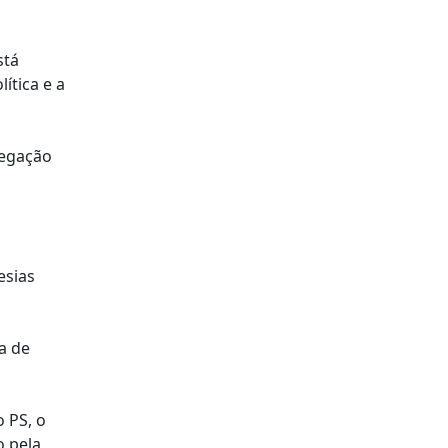
stá
ítica e a
regação
esias
a de
 PS, o
o pela