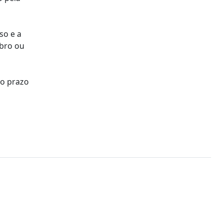
so e a
mbro ou
no prazo