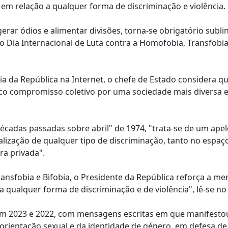
em relação a qualquer forma de discriminação e violência.
r ódios e alimentar divisões, torna-se obrigatório subli
 Dia Internacional de Luta contra a Homofobia, Transfobia
a da República na Internet, o chefe de Estado considera qu
lico compromisso coletivo por uma sociedade mais diversa 
écadas passadas sobre abril" de 1974, "trata-se de um apelo
alização de qualquer tipo de discriminação, tanto no espaç
ra privada".
ransfobia e Bifobia, o Presidente da República reforça a 
qualquer forma de discriminação e de violência", lê-se no 
em 2023 e 2022, com mensagens escritas em que manifesto
orientação sexual e da identidade de género, em defesa d