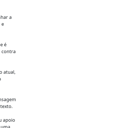
nhar a
 e
e é
e contra
 atual,
o
mensagem
texto.
u apoio
e uma