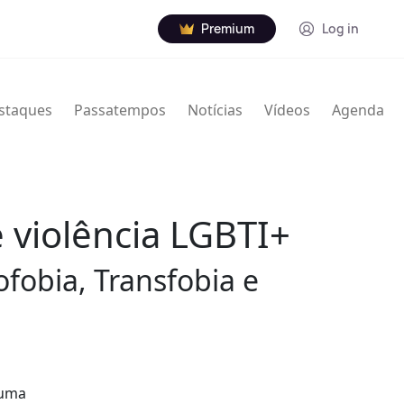
Premium
Log in
staques
Passatempos
Notícias
Vídeos
Agenda
 violência LGBTI+
ofobia, Transfobia e
 uma