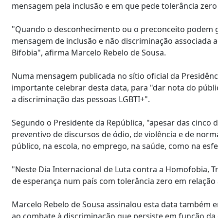
mensagem pela inclusão e em que pede tolerância zero 
"Quando o desconhecimento ou o preconceito podem gera
mensagem de inclusão e não discriminação associada ao
Bifobia", afirma Marcelo Rebelo de Sousa.
Numa mensagem publicada no sítio oficial da Presidênci
importante celebrar desta data, para "dar nota do púb
a discriminação das pessoas LGBTI+".
Segundo o Presidente da República, "apesar das cinco d
preventivo de discursos de ódio, de violência e de norm
público, na escola, no emprego, na saúde, como na esfe
"Neste Dia Internacional de Luta contra a Homofobia, T
de esperança num país com tolerância zero em relação a 
Marcelo Rebelo de Sousa assinalou esta data também 
ao combate à discriminação que persiste em função da 