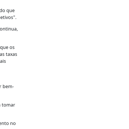
ndo que
etivos".
ontinua,
 que os
as taxas
ais
er bem-
a tomar
ento no