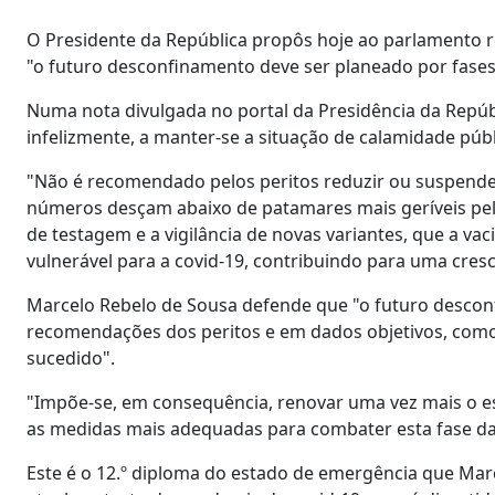
O Presidente da República propôs hoje ao parlamento 
"o futuro desconfinamento deve ser planeado por fase
Numa nota divulgada no portal da Presidência da Repúbl
infelizmente, a manter-se a situação de calamidade púb
"Não é recomendado pelos peritos reduzir ou suspender
números desçam abaixo de patamares mais geríveis pel
de testagem e a vigilância de novas variantes, que a va
vulnerável para a covid-19, contribuindo para uma cres
Marcelo Rebelo de Sousa defende que "o futuro descon
recomendações dos peritos e em dados objetivos, como a
sucedido".
"Impõe-se, em consequência, renovar uma vez mais o e
as medidas mais adequadas para combater esta fase da
Este é o 12.º diploma do estado de emergência que Ma