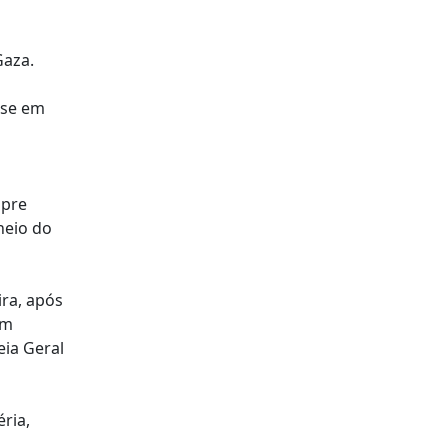
Gaza.
ase em
o
mpre
heio do
ira, após
om
eia Geral
ria,