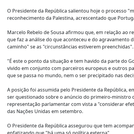
O Presidente da República salientou hoje o processo "
reconhecimento da Palestina, acrescentado que Portugal
Marcelo Rebelo de Sousa afirmou que, em relação ao re
que faz a análise do que aconteceu e do agravamento da
caminho" se as "circunstâncias estiverem preenchidas".
"É este o ponto da situação e tem havido da parte do
vivido em conjunto com parceiros europeus e outros par
que se passa no mundo, nem o ser precipitado nas dec
A posição foi assumida pelo Presidente da República, em 
ser questionado sobre o anúncio do primeiro-ministro de
representação parlamentar com vista a "considerar efe
das Nações Unidas em setembro.
O Presidente da República assegurou que tem acompanh
enfatizando que "há uma só política externa".