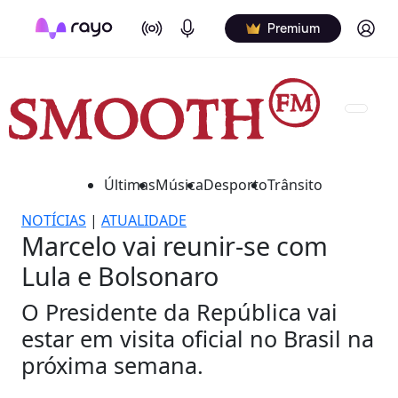
On Air
Podcasts
Log in
Premium
Últimas
Música
Desporto
Trânsito
NOTÍCIAS
|
ATUALIDADE
Marcelo vai reunir-se com
Lula e Bolsonaro
O Presidente da República vai
estar em visita oficial no Brasil na
próxima semana.