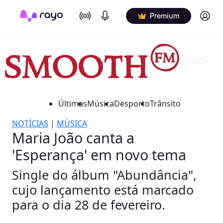
On Air
Podcasts
Log in
Premium
Últimas
Música
Desporto
Trânsito
NOTÍCIAS
|
MÚSICA
Maria João canta a
'Esperança' em novo tema
Single do álbum "Abundância",
cujo lançamento está marcado
para o dia 28 de fevereiro.