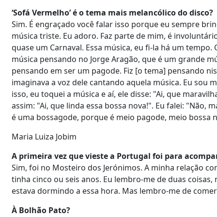
‘Sofá Vermelho’ é o tema mais melancólico do disco?
Sim. É engraçado você falar isso porque eu sempre brin
música triste. Eu adoro. Faz parte de mim, é involuntári
quase um Carnaval. Essa música, eu fi-la há um tempo. O
música pensando no Jorge Aragão, que é um grande músi
pensando em ser um pagode. Fiz [o tema] pensando nis
imaginava a voz dele cantando aquela música. Eu sou mui
isso, eu toquei a música e aí, ele disse: "Ai, que maravi
assim: "Ai, que linda essa bossa nova!". Eu falei: "Não, 
é uma bossagode, porque é meio pagode, meio bossa n
Maria Luiza Jobim
A primeira vez que vieste a Portugal foi para acomp
Sim, foi no Mosteiro dos Jerónimos. A minha relação co
tinha cinco ou seis anos. Eu lembro-me de duas coisas,
estava dormindo a essa hora. Mas lembro-me de come
À Bolhão Pato?