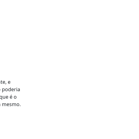
te, e
o poderia
que é o
ra mesmo.