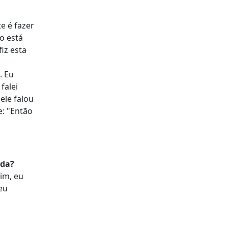
e é fazer
o está
iz esta
. Eu
falei
 ele falou
e: "Então
nda?
im, eu
eu