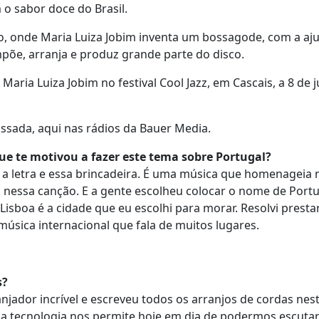
o sabor doce do Brasil.
o, onde Maria Luiza Jobim inventa um bossagode, com a aj
põe, arranja e produz grande parte do disco.
ria Luiza Jobim no festival Cool Jazz, em Cascais, a 8 de j
.
ssada, aqui nas rádios da Bauer Media.
ue te motivou a fazer este tema sobre Portugal?
a letra e essa brincadeira. É uma música que homenageia 
s nessa canção. E a gente escolheu colocar o nome de Port
Lisboa é a cidade que eu escolhi para morar. Resolvi presta
úsica internacional que fala de muitos lugares.
s?
jador incrível e escreveu todos os arranjos de cordas nest
a tecnologia nos permite hoje em dia de podermos escutar