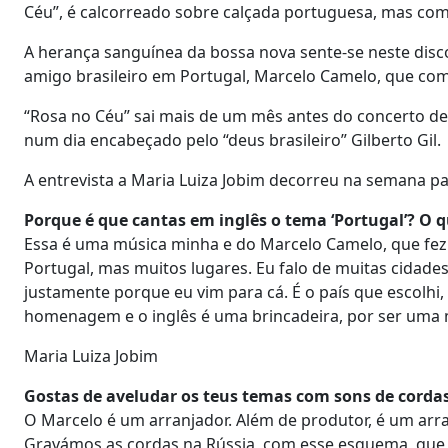
Céu”, é calcorreado sobre calçada portuguesa, mas com 
A herança sanguínea da bossa nova sente-se neste disc
amigo brasileiro em Portugal, Marcelo Camelo, que com
“Rosa no Céu” sai mais de um mês antes do concerto de Ma
num dia encabeçado pelo “deus brasileiro” Gilberto Gil
A entrevista a Maria Luiza Jobim decorreu na semana pa
Porque é que cantas em inglês o tema ‘Portugal’? O q
Essa é uma música minha e do Marcelo Camelo, que fez 
Portugal, mas muitos lugares. Eu falo de muitas cidade
justamente porque eu vim para cá. É o país que escolhi, 
homenagem e o inglês é uma brincadeira, por ser uma m
Maria Luiza Jobim
Gostas de aveludar os teus temas com sons de corda
O Marcelo é um arranjador. Além de produtor, é um arran
Gravámos as cordas na Rússia, com esse esquema, que 