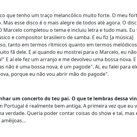
co que tenho um traço melancólico muito forte. O meu fort
o. Mas esse disco é o mais alegre de todos até agora. O disc
 Marcelo completou o tema e incluiu letra e tudo mais. Eu f
co e compositor brasileiro de samba. E eu fiz [a música]
so, tanto em termos rítmicos quanto em termos melódicos
to fã dele. E aí quando eu mostrei para o Marcelo, eu não 
lha!" E aí ele fez um arranjo e me devolveu uma bossa nova. E
mas não é uma bossa nova, é um pagode". Aí, eu falei para el
ova, porque eu não vou abrir mão do pagode".
anhar um concerto do teu pai. O que te lembras dessa vi
m Portugal é realmente bem antiga. A primeira vez que eu v
 na verdade. Queria poder contar coisas do show e tal, mas 
r amêijoas…