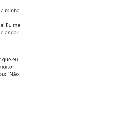
, a minha
sa. Eu me
mo andar
z que eu
 muito
lou: "Não