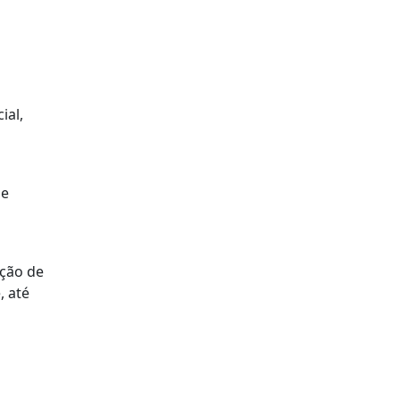
ial,
 e
ação de
, até