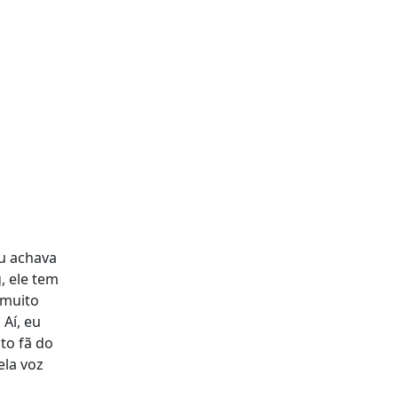
u achava
, ele tem
 muito
Aí, eu
to fã do
ela voz