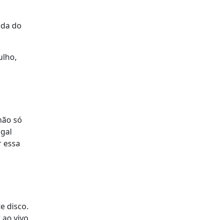
uda do
ulho,
não só
ugal
r essa
e disco.
 ao vivo