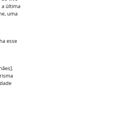
 a última
one, uma
nha esse
hães].
arisma
idade